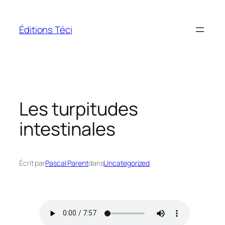
Aller
au
Éditions Téci
contenu
Les turpitudes
intestinales
Écrit par
Pascal Parent
dans
Uncategorized