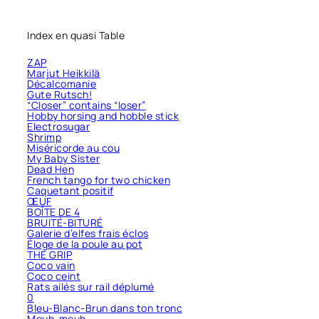
Index en quasi Table
ZAP
Marjut Heikkilä
Décalcomanie
Gute Rutsch!
“Closer” contains “loser”
Hobby horsing and hobble stick
Electrosugar
Shrimp
Miséricorde au cou
My Baby Sister
Dead Hen
French tango for two chicken
Caquetant positif
ŒUF
BOÎTE DE 4
BRUITÉ-BITURÉ
Galerie d’elfes frais éclos
Éloge de la poule au pot
THE GRIP
Coco vain
Coco ceint
Rats ailés sur rail déplumé
0
Bleu-Blanc-Brun dans ton tronc
Meuh-meuh