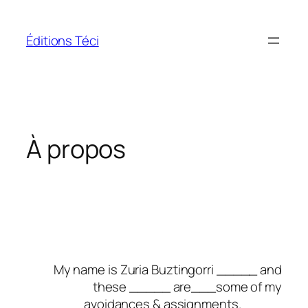
Aller
au
Éditions Téci
contenu
À propos
My name is Zuria Buztingorri _____ and
these _____ are___some of my
avoidances & assignments._____