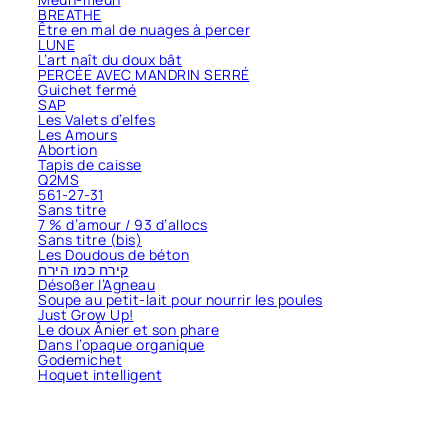
BREATHE
Être en mal de nuages à percer
LUNE
L’art naît du doux bât
PERCÉE AVEC MANDRIN SERRÉ
Guichet fermé
SAP
Les Valets d’elfes
Les Amours
Abortion
Tapis de caisse
Q2MS
561-27-31
Sans titre
7 % d’amour / 93 d’allocs
Sans titre (bis)
Les Doudous de béton
קירח כמו הירח
Désoßer l’Agneau
Soupe au petit-lait pour nourrir les poules
Just Grow Up!
Le doux Ânier et son phare
Dans l’opaque organique
Godemichet
Hoquet intelligent