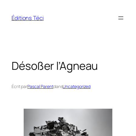
Aller
au
Éditions Téci
contenu
Désoßer l’Agneau
Écrit par
Pascal Parent
dans
Uncategorized