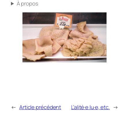
À propos
←
Article précédent
L’alité·e lu·e, etc.
→