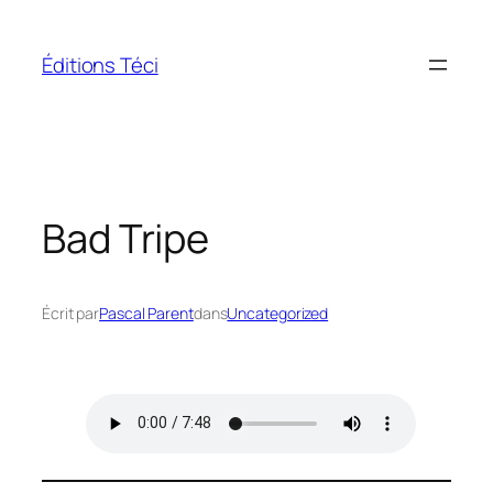
Aller
au
Éditions Téci
contenu
Bad Tripe
Écrit par
Pascal Parent
dans
Uncategorized